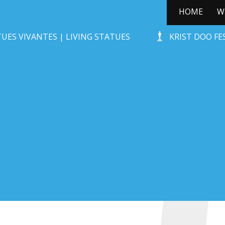
HOME
W
WILD ZWIJN
UES VIVANTES | LIVING STATUES
KRIST DOO F