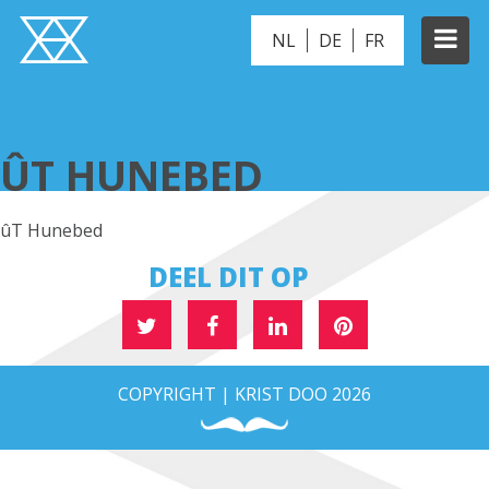
NL
DE
FR
ÛT HUNEBED
ÛT HUNEBED
ûT Hunebed
DEEL DIT OP
COPYRIGHT | KRIST DOO 2026