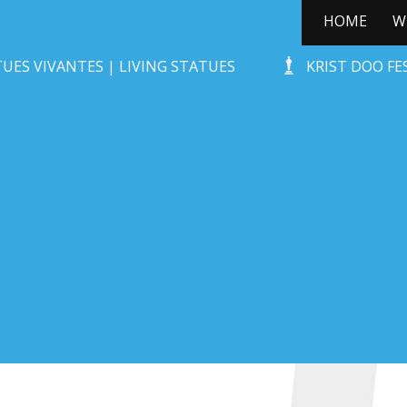
HOME
W
ÛT HUNEBED
UES VIVANTES | LIVING STATUES
KRIST DOO F