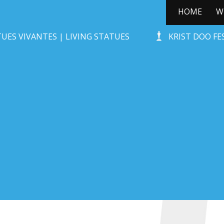
HOME
W
TERRA’S TROTS
UES VIVANTES | LIVING STATUES
KRIST DOO F