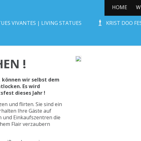
HOME
W
CHRISTBÄUMCHEN !
UES VIVANTES | LIVING STATUES
KRIST DOO F
EN !
, können wir selbst dem
tlocken. Es wird
fest dieses Jahr !
 und flirten. Sie sind ein
halten Ihre Gäste auf
 und Einkaufszentren die
chem Flair verzaubern