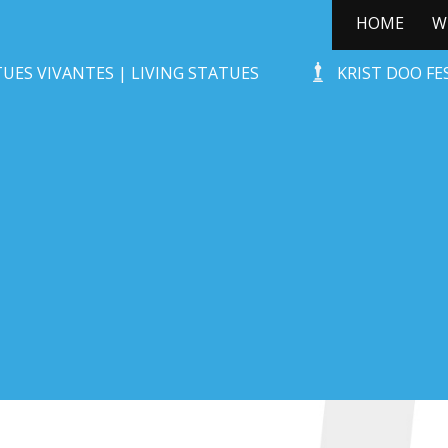
HOME
W
WILD ZWIJN
UES VIVANTES | LIVING STATUES
KRIST DOO F